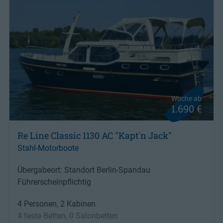
Woche ab
1.690 €
Re Line Classic 1130 AC "Kapt´n Jack"
Stahl-Motorboote
Übergabeort: Standort Berlin-Spandau
Führerscheinpflichtig
4 Personen, 2 Kabinen
4 feste Betten, 0 Salonbetten