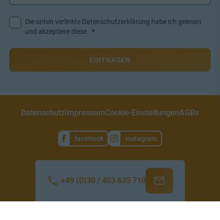
Mail
Adresse
Die unten verlinkte Datenschutzerklärung habe ich gelesen
*
und akzeptiere diese.
*
EINTRAGEN
Datenschutz
Impressum
Cookie-Einstellungen
AGBs
facebook
instagram
+49 (0)30 / 403 635 710