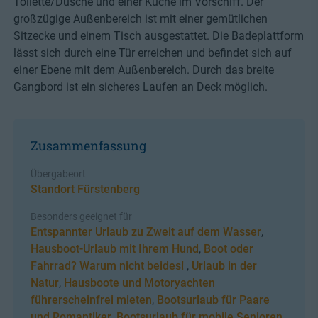
Toilette/Dusche und einer Küche im Vorschiff. Der
großzügige Außenbereich ist mit einer gemütlichen
Sitzecke und einem Tisch ausgestattet. Die Badeplattform
lässt sich durch eine Tür erreichen und befindet sich auf
einer Ebene mit dem Außenbereich. Durch das breite
Gangbord ist ein sicheres Laufen an Deck möglich.
Zusammenfassung
Übergabeort
Standort Fürstenberg
Besonders geeignet für
Entspannter Urlaub zu Zweit auf dem Wasser
,
Hausboot-Urlaub mit Ihrem Hund
,
Boot oder
Fahrrad? Warum nicht beides!
,
Urlaub in der
Natur
,
Hausboote und Motoryachten
führerscheinfrei mieten
,
Bootsurlaub für Paare
und Romantiker
,
Bootsurlaub für mobile Senioren