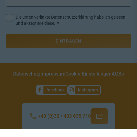
Mail
Adresse
Die unten verlinkte Datenschutzerklärung habe ich gelesen
*
und akzeptiere diese.
*
EINTRAGEN
Datenschutz
Impressum
Cookie-Einstellungen
AGBs
facebook
instagram
+49 (0)30 / 403 635 710